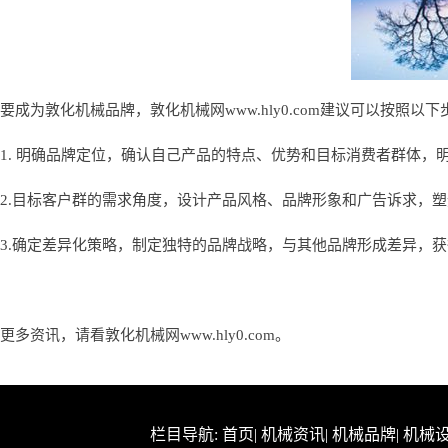
要成为敦化机械品牌，敦化机械网www.hly0.com建议可以按照以
1. 明确品牌定位，确认自己产品的特点、优势和目标消费者群体，
2.目标客户群的需求角度，设计产品风格、品牌形象和广告诉求，
3.确定差异化策略，制定独特的品牌战略，与其他品牌形成差异，
更多资讯，请看敦化机械网www.hly0.com。
栏目导航:
首页
|
机械资讯
|
机械品牌
|
机械