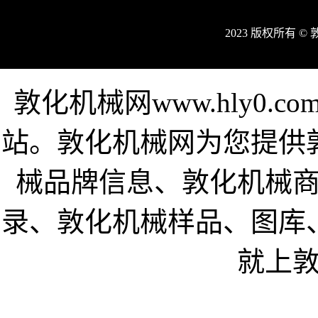
2023 版权所有 
敦化机械网www.hly0
站。敦化机械网为您提供
械品牌信息、敦化机械
录、敦化机械样品、图库
就上